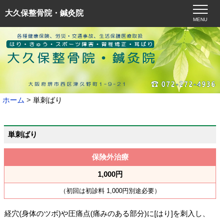
大久保整骨院・鍼灸院
MENU
ホーム
単刺ばり
単刺ばり
保険外治療
1,000円
（初回は初診料 1,000円別途必要）
経穴(身体のツボ)や圧痛点(痛みのある部分)に[はり]を刺入し、