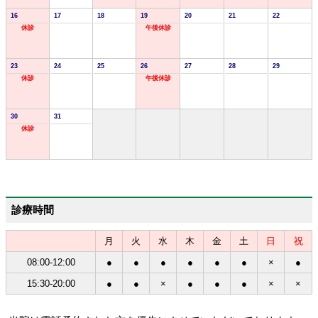
16
17
18
19
20
21
22
休診
午後休診
23
24
25
26
27
28
29
休診
午後休診
30
31
休診
診療時間
月
火
水
木
金
土
日
祝
08:00-12:00
●
●
●
●
●
●
×
●
15:30-20:00
●
●
×
●
●
●
×
×